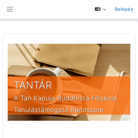
Tovább a fő tartalomhoz
Belépés
Oldalpanel
TANTÁR
A Tan Kapuja Buddhista Főiskola
Tanulástámogató Rendszere