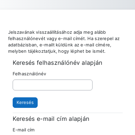
Tovább a fő tartalomhoz
Jelszavának visszaállításához adja meg alább
felhasználónevét vagy e-mail címét. Ha szerepel az
adatbázisban, e-mailt küldünk az e-mail címére,
melyben tájékoztatjuk, hogy léphet be ismét.
Keresés felhasználónév alapján
Keresés felhasználónév alapján
Felhasználónév
Keresés e-mail cím alapján
Keresés e-mail cím alapján
E-mail cím